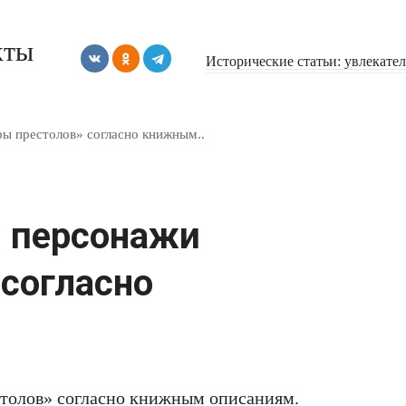
кты
Исторические статьи: увлекате
ры престолов» согласно книжным..
 персонажи
 согласно
столов» согласно книжным описаниям.