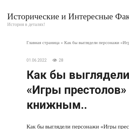
Перейти
к
Исторические и Интересные Фа
контенту
История в деталях!
Главная страница
»
Как бы выглядели персонажи «Иг
01.06.2022
28
Как бы выглядели
«Игры престолов»
книжным..
Как бы выглядели персонажи «Игры пре