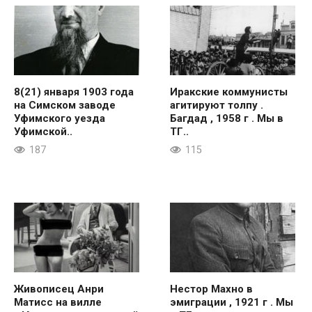
8(21) января 1903 года
Иракские коммунисты
на Симском заводе
агитируют толпу .
Уфимского уезда
Багдад , 1958 г . Мы в
Уфимской..
ТГ..
187
115
Живописец Анри
Нестор Махно в
Матисс на вилле
эмиграции , 1921 г . Мы