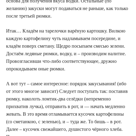
основа для получения вкуса водки. Остальные (по
желанию) закуски могут подаваться не раньше, как только
после третьей рюмки.
Итак… Кладём на тарелочки варёную картошку. Вилкою
каждую картофелину чуть надламываем посередине, и
кладём поверх сметану. Щедро посыпаем смесью зелени.
Достаём ледяные рюмки, водку, и – производим налитие.
Провозгласивши что-либо соответствующее, дружно
опрокидываем оные рюмки.
А вот тут – самое интересное: порядок закусывания! (ибо
от этого многое зависит) Следует поступать так: поставив
рюмку, наколоть ломтик-два селёдки (непременно
прихватив лучка), отправить в рот, и — начать медленно
жевать. В это время отламывается кусочек картофелины
(со сметанкою, с зеленью), и – туда же. То бишь – в рот.
Далее – кусочек свежайшего, душистого чёрного хлеба.