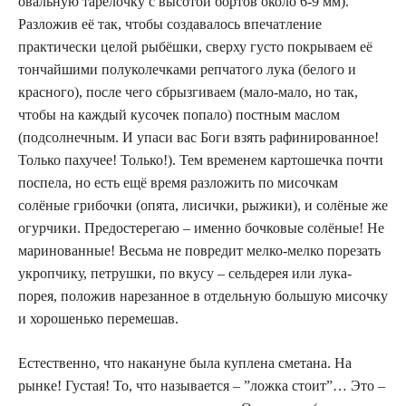
овальную тарелочку с высотой бортов около 6-9 мм).
Разложив её так, чтобы создавалось впечатление
практически целой рыбёшки, сверху густо покрываем её
тончайшими полуколечками репчатого лука (белого и
красного), после чего сбрызгиваем (мало-мало, но так,
чтобы на каждый кусочек попало) постным маслом
(подсолнечным. И упаси вас Боги взять рафинированное!
Только пахучее! Только!). Тем временем картошечка почти
поспела, но есть ещё время разложить по мисочкам
солёные грибочки (опята, лисички, рыжики), и солёные же
огурчики. Предостерегаю – именно бочковые солёные! Не
маринованные! Весьма не повредит мелко-мелко порезать
укропчику, петрушки, по вкусу – сельдерея или лука-
порея, положив нарезанное в отдельную большую мисочку
и хорошенько перемешав.
Естественно, что накануне была куплена сметана. На
рынке! Густая! То, что называется – ”ложка стоит”… Это –