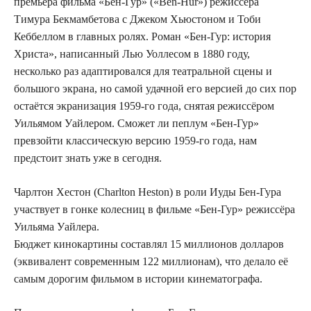
премьера фильма «Бен-Гур» («Ben-Hur») режиссёра
Тимура Бекмамбетова с Джеком Хьюстоном и Тоби
Кеббеллом в главных ролях. Роман «Бен-Гур: история
Христа», написанный Лью Уоллесом в 1880 году,
несколько раз адаптировался для театральной сцены и
большого экрана, но самой удачной его версией до сих пор
остаётся экранизация 1959-го года, снятая режиссёром
Уильямом Уайлером. Сможет ли пеплум «Бен-Гур»
превзойти классическую версию 1959-го года, нам
предстоит знать уже в сегодня.
Чарлтон Хестон (Charlton Heston) в роли Иуды Бен-Гура
участвует в гонке колесниц в фильме «Бен-Гур» режиссёра
Уильяма Уайлера.
Бюджет кинокартины составлял 15 миллионов долларов
(эквивалент современным 122 миллионам), что делало её
самым дорогим фильмом в истории кинематографа.