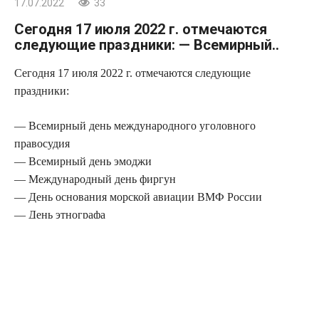
17.07.2022
33
Сегодня 17 июля 2022 г. отмечаются
следующие праздники: — Всемирный..
Сегодня 17 июля 2022 г. отмечаются следующие
праздники:
— Всемирный день международного уголовного
правосудия
— Всемирный день эмоджи
— Международный день фиргун
— День основания морской авиации ВМФ России
— День этнографа
— Андрей Налива
— День дарения подарков
— День демократии — Финляндия
— День Конституции — Южная Корея
— День короля — Лесото