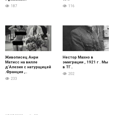
187
116
Живописец Анри
Нестор Махно в
Матисс на вилле
эмиграции , 1921 г . Мы
д’Алезия с натурщицей
в ТГ..
.Франция ,..
202
233