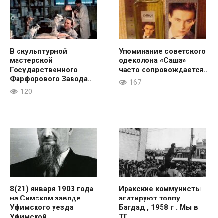
В скульптурной
Упоминание советского
мастерской
одеколона «Саша»
Государственного
часто сопровождается..
Фарфорового Завода..
167
120
8(21) января 1903 года
Иракские коммунисты
на Симском заводе
агитируют толпу .
Уфимского уезда
Багдад , 1958 г . Мы в
Уфимской..
ТГ..