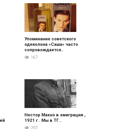
Упоминание советского
одеколона «Саша» часто
сопровождается..
167
Нестор Махно в эмиграции ,
ей
1921 г . Мы в ТГ..
202