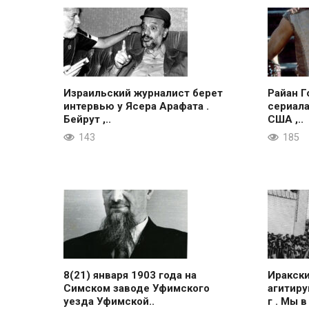
Израильский журналист берет
Райан Г
интервью у Ясера Арафата .
сериала
Бейрут ,..
США ,..
143
185
8(21) января 1903 года на
Иракск
Симском заводе Уфимского
агитиру
уезда Уфимской..
г . Мы в