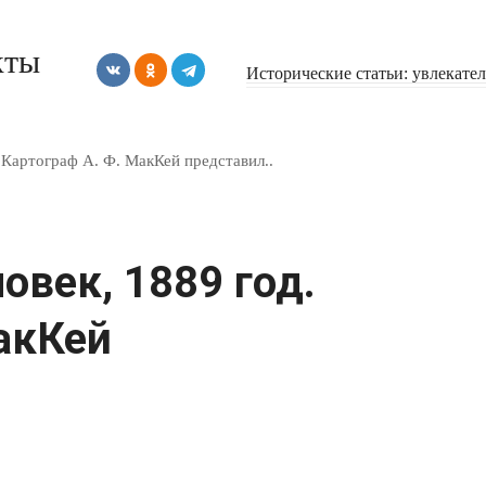
кты
Исторические статьи: увлекате
 Картограф А. Ф. МакКей представил..
век, 1889 год.
акКей