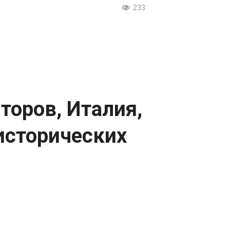
233
торов, Италия,
исторических
.