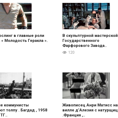
ослинг в главные роли
В скульптурной мастерской
 « Молодость Геракла ».
Государственного
Фарфорового Завода..
120
ие коммунисты
Живописец Анри Матисс на
ют толпу . Багдад , 1958
вилле д’Алезия с натурщиц
 ТГ..
.Франция ,..