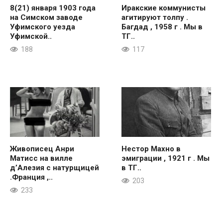
8(21) января 1903 года
Иракские коммунисты
на Симском заводе
агитируют толпу .
Уфимского уезда
Багдад , 1958 г . Мы в
Уфимской..
ТГ..
188
117
Живописец Анри
Нестор Махно в
Матисс на вилле
эмиграции , 1921 г . Мы
д’Алезия с натурщицей
в ТГ..
.Франция ,..
203
233