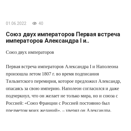
01.06.2022
40
Союз двух императоров Первая встреча
императоров Александра I и..
Союз двух императоров
Первая встреча императоров Александра I и Наполеона
произошла летом 1807 г. во время подписания
Тильзитского перемирия, которое предложил Александр,
опасаясь за свою империю. Наполеон согласился и даже
подчеркнул, что он желает не только мира, но и союза с
Россией: «Союз Франции с Россией постоянно был
предметом моих желаний», – уверял он Александра.
Насколько искренним было это уверение? Вполне
возможно, что искренним. После встречи Наполеон так