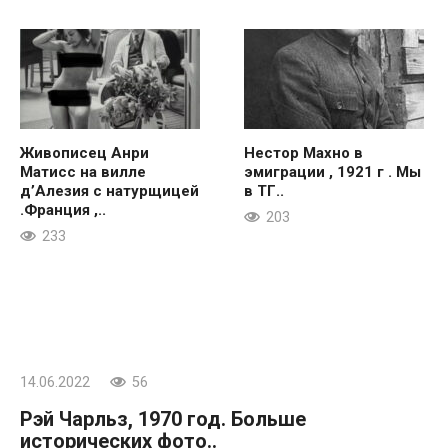
Живописец Анри
Нестор Махно в
Матисс на вилле
эмиграции , 1921 г . Мы
д’Алезия с натурщицей
в ТГ..
.Франция ,..
203
233
14.06.2022
56
Рэй Чарльз, 1970 год. Больше
исторических фото..