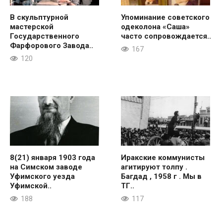
В скульптурной
Упоминание советского
мастерской
одеколона «Саша»
Государственного
часто сопровождается..
Фарфорового Завода..
167
120
8(21) января 1903 года
Иракские коммунисты
на Симском заводе
агитируют толпу .
Уфимского уезда
Багдад , 1958 г . Мы в
Уфимской..
ТГ..
188
117