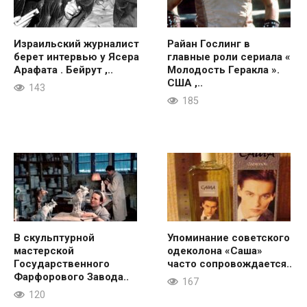
Израильский журналист
Райан Гослинг в
берет интервью у Ясера
главные роли сериала «
Арафата . Бейрут ,..
Молодость Геракла ».
США ,..
143
185
В скульптурной
Упоминание советского
мастерской
одеколона «Саша»
Государственного
часто сопровождается..
Фарфорового Завода..
167
120