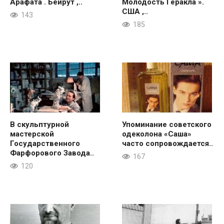
Арафата . Бейрут ,..
Молодость Геракла ».
США ,..
143
185
В скульптурной
Упоминание советского
мастерской
одеколона «Саша»
Государственного
часто сопровождается..
Фарфорового Завода..
167
120