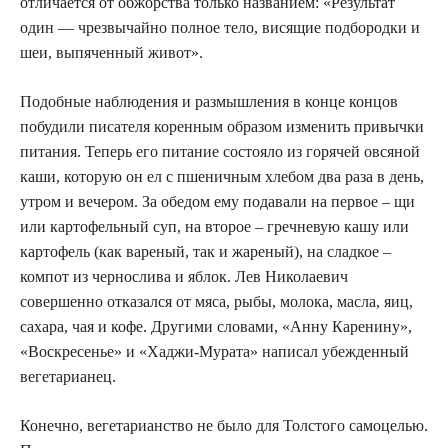
отличается от обжорства только названием: «Результат
один — чрезвычайно полное тело, висящие подбородки и
шеи, выпяченный живот».
Подобные наблюдения и размышления в конце концов
побудили писателя коренным образом изменить привычки
питания. Теперь его питание состояло из горячей овсяной
каши, которую он ел с пшеничным хлебом два раза в день,
утром и вечером. За обедом ему подавали на первое – щи
или картофельный суп, на второе – гречневую кашу или
картофель (как вареный, так и жареный), на сладкое –
компот из чернослива и яблок. Лев Николаевич
совершенно отказался от мяса, рыбы, молока, масла, яиц,
сахара, чая и кофе. Другими словами, «Анну Каренину»,
«Воскресенье» и «Хаджи-Мурата» написал убежденный
вегетарианец.
Конечно, вегетарианство не было для Толстого самоцелью.