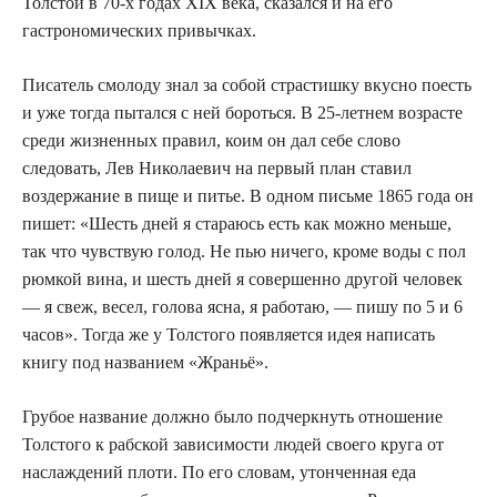
Толстой в 70-х годах XIX века, сказался и на его
гастрономических привычках.
Писатель смолоду знал за собой страстишку вкусно поесть
и уже тогда пытался с ней бороться. В 25-летнем возрасте
среди жизненных правил, коим он дал себе слово
следовать, Лев Николаевич на первый план ставил
воздержание в пище и питье. В одном письме 1865 года он
пишет: «Шесть дней я стараюсь есть как можно меньше,
так что чувствую голод. Не пью ничего, кроме воды с пол
рюмкой вина, и шесть дней я совершенно другой человек
— я свеж, весел, голова ясна, я работаю, — пишу по 5 и 6
часов». Тогда же у Толстого появляется идея написать
книгу под названием «Жраньё».
Грубое название должно было подчеркнуть отношение
Толстого к рабской зависимости людей своего круга от
наслаждений плоти. По его словам, утонченная еда