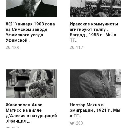
8(21) января 1903 года
Иракские коммунисты
на Симском заводе
агитируют толпу .
Уфимского уезда
Багдад , 1958 г . Мы в
Уфимской..
ТГ..
188
117
Живописец Анри
Нестор Махно в
Матисс на вилле
эмиграции , 1921 г . Мы
д’Алезия с натурщицей
в ТГ..
.Франция ,..
203