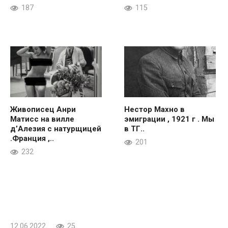
187
115
Живописец Анри
Нестор Махно в
Матисс на вилле
эмиграции , 1921 г . Мы
д’Алезия с натурщицей
в ТГ..
.Франция ,..
201
232
12.06.2022
25