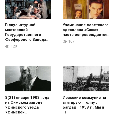
В скульптурной
Упоминание советского
мастерской
одеколона «Саша»
Государственного
часто сопровождается..
Фарфорового Завода..
167
120
8(21) января 1903 года
Иракские коммунисты
на Симском заводе
агитируют толпу .
Уфимского уезда
Багдад , 1958 г . Мы в
Уфимской..
ТГ..