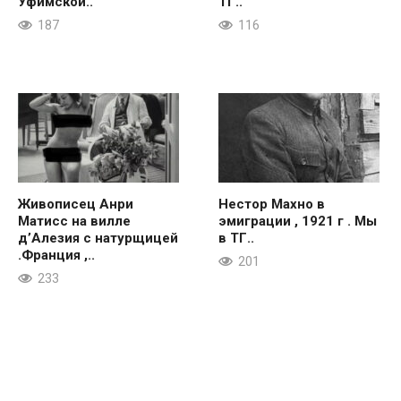
Уфимской..
ТГ..
187
116
Живописец Анри
Нестор Махно в
Матисс на вилле
эмиграции , 1921 г . Мы
д’Алезия с натурщицей
в ТГ..
.Франция ,..
201
233