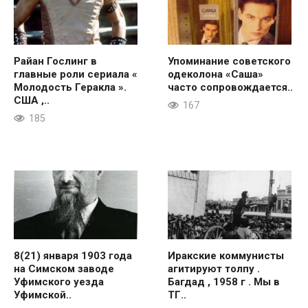
Райан Гослинг в
Упоминание советского
главные роли сериала «
одеколона «Саша»
Молодость Геракла ».
часто сопровождается..
США ,..
167
185
8(21) января 1903 года
Иракские коммунисты
на Симском заводе
агитируют толпу .
Уфимского уезда
Багдад , 1958 г . Мы в
Уфимской..
ТГ..