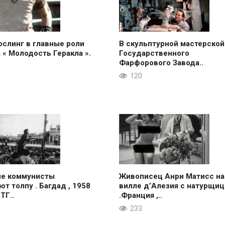
ослинг в главные роли
В скульптурной мастерской
 « Молодость Геракла ».
Государственного
Фарфорового Завода..
120
ие коммунисты
Живописец Анри Матисс на
ют толпу . Багдад , 1958
вилле д’Алезия с натурщиц
 ТГ..
.Франция ,..
233