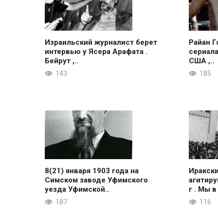
Израильский журналист берет
Райан Г
интервью у Ясера Арафата .
сериала
Бейрут ,..
США ,..
143
185
8(21) января 1903 года на
Иракск
Симском заводе Уфимского
агитиру
уезда Уфимской..
г . Мы в
187
116