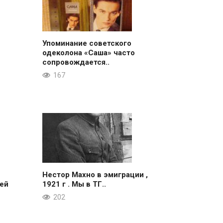
Упоминание советского
одеколона «Саша» часто
сопровождается..
167
Нестор Махно в эмиграции ,
ей
1921 г . Мы в ТГ..
202