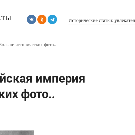
кты
Исторические статьи: увлекате
Больше исторических фото..
йская империя
их фото..