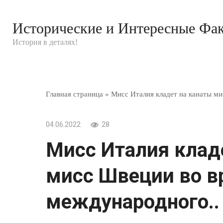
Перейти
к
Исторические и Интересные Фа
контенту
История в деталях!
Главная страница
»
Мисс Италия кладет на канаты м
04.06.2022
28
Мисс Италия клад
мисс Швеции во в
международного..