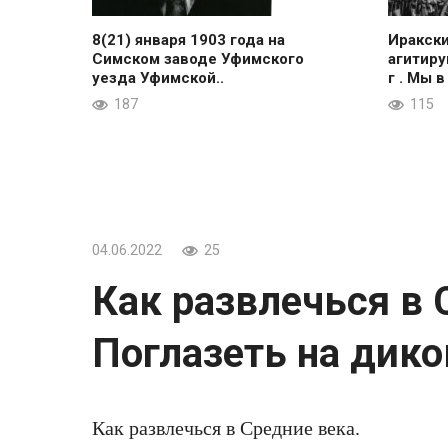
8(21) января 1903 года на
Иракск
Симском заводе Уфимского
агитиру
уезда Уфимской..
г . Мы в
187
115
04.06.2022
25
Как развлечься в 
Поглазеть на дико
Как развлечься в Средние века.