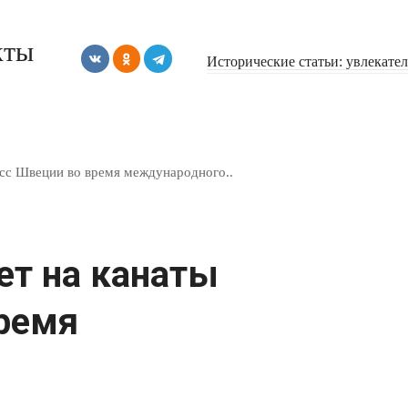
кты
Исторические статьи: увлекате
исс Швеции во время международного..
ет на канаты
ремя