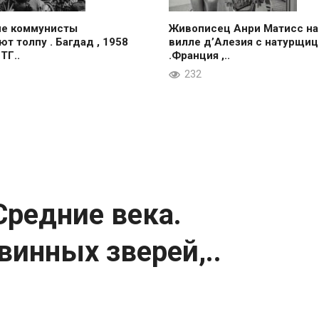
ие коммунисты
Живописец Анри Матисс на
ют толпу . Багдад , 1958
вилле д’Алезия с натурщиц
 ТГ..
.Франция ,..
232
Средние века.
винных зверей,..