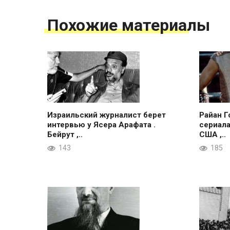
Похожие материалы
Израильский журналист берет
Райан Г
интервью у Ясера Арафата .
сериала
Бейрут ,..
США ,..
143
185