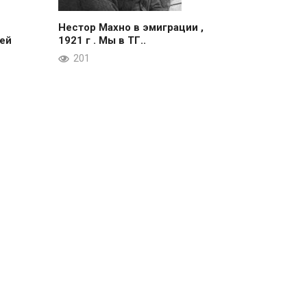
Нестор Махно в эмиграции ,
ей
1921 г . Мы в ТГ..
201