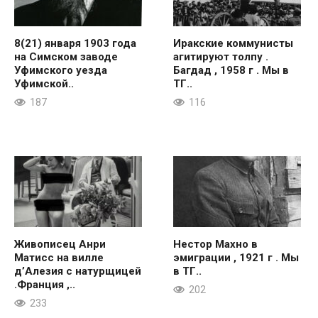
8(21) января 1903 года
Иракские коммунисты
на Симском заводе
агитируют толпу .
Уфимского уезда
Багдад , 1958 г . Мы в
Уфимской..
ТГ..
187
116
Живописец Анри
Нестор Махно в
Матисс на вилле
эмиграции , 1921 г . Мы
д’Алезия с натурщицей
в ТГ..
.Франция ,..
202
233