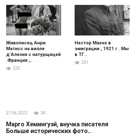
Живописец Анри
Нестор Махно в
Матисс на вилле
эмиграции , 1921 г . Мы
д’Алезия с натурщицей
в ТГ..
.Франция ,..
201
232
21.06.2022
34
Марго Хемингуэй, внучка писателя
Больше исторических фото..