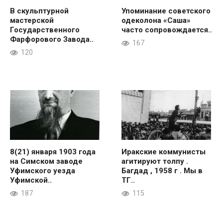
В скульптурной
Упоминание советского
мастерской
одеколона «Саша»
Государственного
часто сопровождается..
Фарфорового Завода..
167
120
8(21) января 1903 года
Иракские коммунисты
на Симском заводе
агитируют толпу .
Уфимского уезда
Багдад , 1958 г . Мы в
Уфимской..
ТГ..
187
115