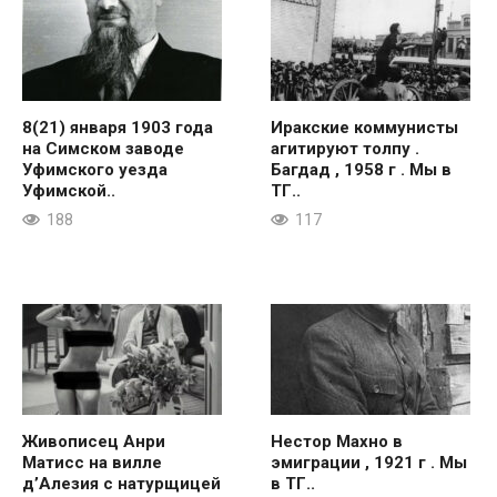
8(21) января 1903 года
Иракские коммунисты
на Симском заводе
агитируют толпу .
Уфимского уезда
Багдад , 1958 г . Мы в
Уфимской..
ТГ..
188
117
Живописец Анри
Нестор Махно в
Матисс на вилле
эмиграции , 1921 г . Мы
д’Алезия с натурщицей
в ТГ..