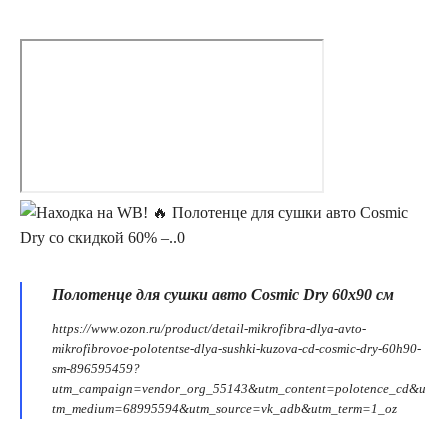
Полотенце для сушки авто Cosmic Dry 60х90 см
https://www.ozon.ru/product/detail-mikrofibra-dlya-avto-
mikrofibrovoe-polotentse-dlya-sushki-kuzova-cd-cosmic-dry-60h90-
sm-896595459?
utm_campaign=vendor_org_55143&utm_content=polotence_cd&u
tm_medium=68995594&utm_source=vk_adb&utm_term=1_oz