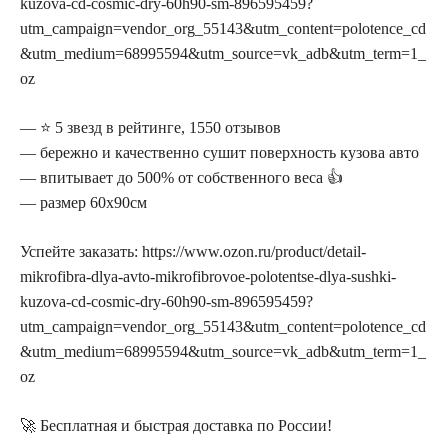
kuzova-cd-cosmic-dry-60h90-sm-896595459?
utm_campaign=vendor_org_55143&utm_content=polotence_cd
&utm_medium=68995594&utm_source=vk_adb&utm_term=1_
oz
— ⭐ 5 звезд в рейтинге, 1550 отзывов
— бережно и качественно сушит поверхность кузова авто
— впитывает до 500% от собственного веса 👍
— размер 60х90см
Успейте заказать: https://www.ozon.ru/product/detail-
mikrofibra-dlya-avto-mikrofibrovoe-polotentse-dlya-sushki-
kuzova-cd-cosmic-dry-60h90-sm-896595459?
utm_campaign=vendor_org_55143&utm_content=polotence_cd
&utm_medium=68995594&utm_source=vk_adb&utm_term=1_
oz
🚀 Бесплатная и быстрая доставка по России!