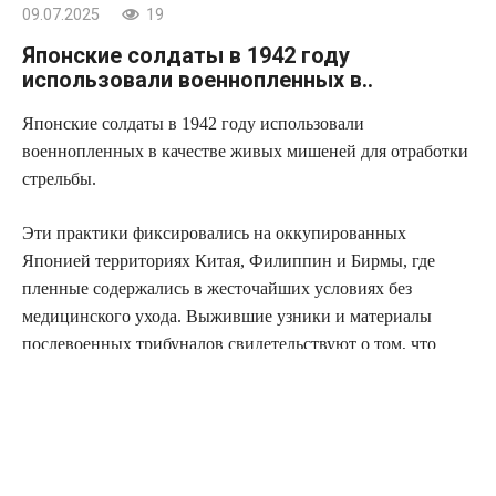
09.07.2025
19
Японские солдаты в 1942 году
использовали военнопленных в..
Японские солдаты в 1942 году использовали
военнопленных в качестве живых мишеней для отработки
стрельбы.
Эти практики фиксировались на оккупированных
Японией территориях Китая, Филиппин и Бирмы, где
пленные содержались в жесточайших условиях без
медицинского ухода. Выжившие узники и материалы
послевоенных трибуналов свидетельствуют о том, что
ротационные подразделения устраивали целевые стрельбы
по людным группам или по отдельным заключённым для
«повышения меткости».
Точные масштабы неизвестны, поскольку большая часть