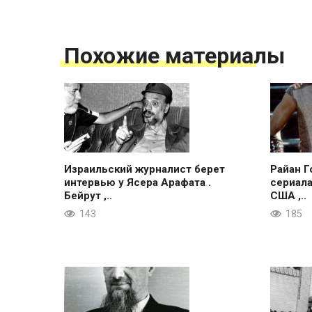
Похожие материалы
Израильский журналист берет
Райан Г
интервью у Ясера Арафата .
сериала
Бейрут ,..
США ,..
143
185