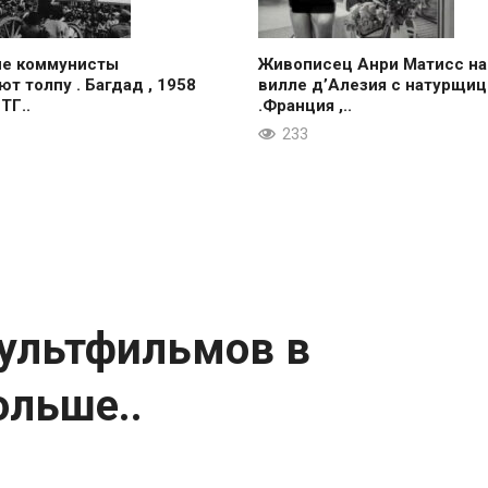
ие коммунисты
Живописец Анри Матисс на
ют толпу . Багдад , 1958
вилле д’Алезия с натурщиц
 ТГ..
.Франция ,..
233
мультфильмов в
ольше..
ой жизни