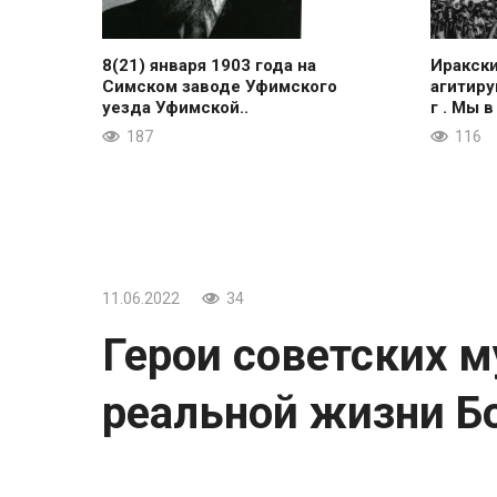
8(21) января 1903 года на
Иракск
Симском заводе Уфимского
агитиру
уезда Уфимской..
г . Мы в
187
116
11.06.2022
34
Герои советских 
реальной жизни Б
Герои советских мультфильмов в реальн