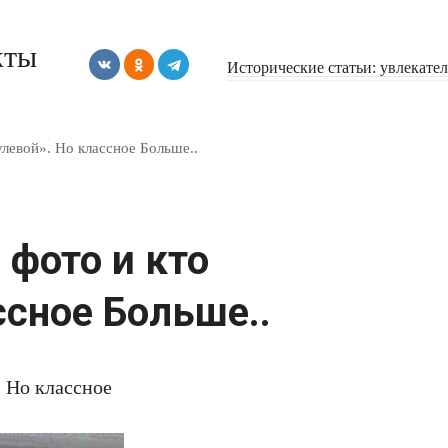
кты
Исторические статьи: увлекате
улевой». Но классное Больше..
 фото и кто
ссное Больше..
. Но классное