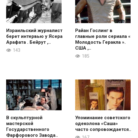
Израильский журналист
Райан Гослинг в
берет интервью у Ясера
главные роли сериала «
Арафата . Бейрут ,..
Молодость Геракла ».
США ,..
143
185
В скульптурной
Упоминание советского
мастерской
одеколона «Саша»
Государственного
часто сопровождается..
Фарфорового Завода..
167