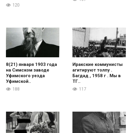
120
8(21) января 1903 года
Иракские коммунисты
на Симском заводе
агитируют толпу .
Уфимского уезда
Багдад , 1958 г . Мы в
Уфимской..
ТГ..
188
117