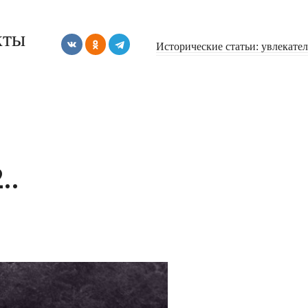
кты
Исторические статьи: увлекате
..