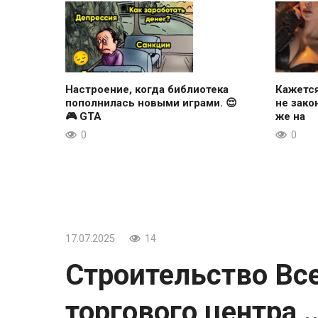
Настроение, когда библиотека
Кажется
пополнилась новыми играми. 😌
не зако
🎮 GTA
же на
0
0
17.07.2025
14
Строительство Вс
торгового центра,.