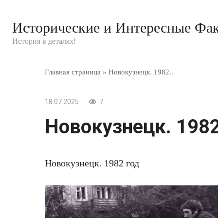
Перейти
к
Исторические и Интересные Фа
контенту
История в деталях!
Главная страница
»
Новокузнецк. 1982..
18.07.2025
7
Новокузнецк. 1982
Новокузнецк. 1982 год