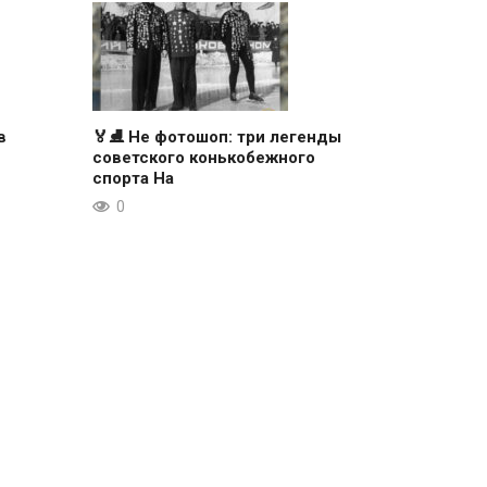
в
🏅⛸ Не фотошоп: три легенды
советского конькобежного
спорта На
0