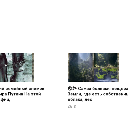
кий семейный снимок
🌏🏞 Самая большая пещер
ра Путина На этой
Земли, где есть собственн
афии,
облака, лес
0