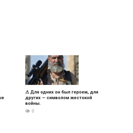
а
⚠ Для одних он был героем, для
ые
других — символом жестокой
войны.
0