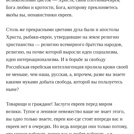
Бога любви и кротости, Бога, которому преклоняетесь
якобы вы, ненавистники евреев.
Столь же прекрасными цветами духа были и апостолы
Христа, рыбаки-евреи, утвердившие на земле религию
христианства — религию всемирного братства народов,
религию, на почве которой выросли идеи социализма,
идеи интернационализма. И в борьбе за свободу
Российская еврейская интеллигенция пролила крови своей
не меньше, чем наша, русская, а, впрочем, разве вы знаете
какими муками добыта свобода, которой вы пользуетесь
ныне?
Товарищи и граждане! Заслуги евреев перед миром
велики. Тупое и ленивое невежество ваше не знает этого,
вы одно только знаете, евреи кое-где стоят впереди вас и
евреев нет в очередях. Но ведь впереди они только потому,
что умеют работать лучше вас и любят работать, а в