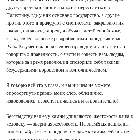
другу, еврейские сионисты хотят переселиться в
Палестину, где у них основано государство, а другие
против этого и враждуют с сионистами, закрывают их
школы, синагоги, запрещая обучать детей еврейскому
языку, евреи такой же раздробленный народ, как и мы,
Русь. Разумеется, не все евреи праведники, но стоит ли
говорить о праведности, о чести и совести вам, людям,
которые за время революции опозорили себя такими
безудержными воровством и взяточничеством.
Я говорю всё это в глаза, и вы ни чем не можете
опровергнуть правды моих слов, обленились,
изворовались, израспутничались вы отвратительно!
Бесстыдству вашему камни удивляются, жестокость ваша к
человеку — звериная жестокость. На знамёнах ваших вы
пишете, «Братство народов», но даже к самим себе вы не
умеете относиться по-человечески.