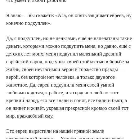
что умеет и любит работать.
Я знаю — вы скажете: «Ага, он опять защищает евреев, ну
конечно подкуплен».
Да, я подкуплен, но не деньгами, ещё не напечатаны такие
деньги, которыми можно подкупить меня, но давно, ещё с
детских лет моих, меня подкупил маленький древний
еврейский народ, подкупил своей стойкостью в борьбе за
жизнь, своей неугасимой верой в торжество правды —
верой, без которой нет человека, а только двуногое
животное. Да, евреи подкупили меня своей умной
любовью к детям, к работе, и я сердечно люблю этот
крепкий народ, его все гнали и гонят, все били и бьют, а
он живёт и живёт, украшая прекрасной кровью своей тот
мир, враждебный ему.
Это евреи вырастили на нашей грязной земле
великолепный цветок — Христа, сына плотника-еврея,