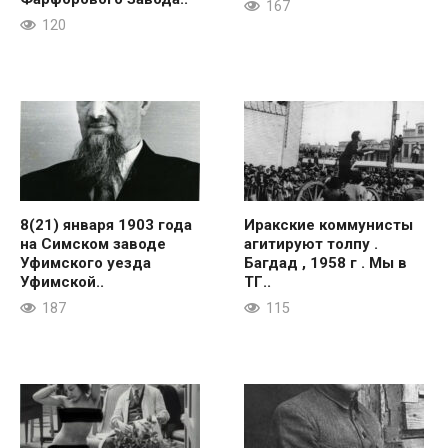
167
120
8(21) января 1903 года
Иракские коммунисты
на Симском заводе
агитируют толпу .
Уфимского уезда
Багдад , 1958 г . Мы в
Уфимской..
ТГ..
187
115