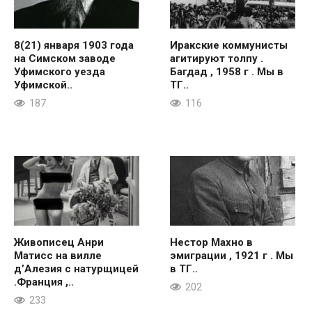
8(21) января 1903 года
Иракские коммунисты
на Симском заводе
агитируют толпу .
Уфимского уезда
Багдад , 1958 г . Мы в
Уфимской..
ТГ..
187
116
Живописец Анри
Нестор Махно в
Матисс на вилле
эмиграции , 1921 г . Мы
д’Алезия с натурщицей
в ТГ..
.Франция ,..
202
233