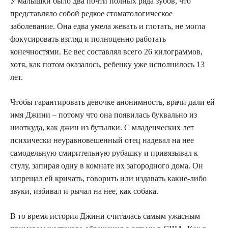
У малышки было два почти полных ряда зубов, что
представляло собой редкое стоматологическое
заболевание. Она едва умела жевать и глотать, не могла
фокусировать взгляд и полноценно работать
конечностями. Ее вес составлял всего 26 килограммов,
хотя, как потом оказалось, ребенку уже исполнилось 13
лет.
Чтобы гарантировать девочке анонимность, врачи дали ей
имя Джини – потому что она появилась буквально из
ниоткуда, как джин из бутылки. С младенческих лет
психически неуравновешенный отец надевал на нее
самодельную смирительную рубашку и привязывал к
стулу, запирая одну в комнате их загородного дома. Он
запрещал ей кричать, говорить или издавать какие-либо
звуки, избивал и рычал на нее, как собака.
В то время история Джини считалась самым ужасным