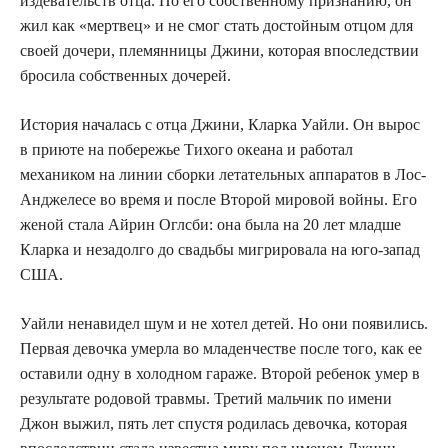
издевательств отца. По его собственному признанию, он
жил как «мертвец» и не смог стать достойным отцом для
своей дочери, племянницы Джини, которая впоследствии
бросила собственных дочерей.
История началась с отца Джини, Кларка Уайли. Он вырос
в приюте на побережье Тихого океана и работал
механиком на линии сборки летательных аппаратов в Лос-
Анджелесе во время и после Второй мировой войны. Его
женой стала Айрин Оглсби: она была на 20 лет младше
Кларка и незадолго до свадьбы мигрировала на юго-запад
США.
Уайли ненавидел шум и не хотел детей. Но они появились.
Первая девочка умерла во младенчестве после того, как ее
оставили одну в холодном гараже. Второй ребенок умер в
результате родовой травмы. Третий мальчик по имени
Джон выжил, пять лет спустя родилась девочка, которая