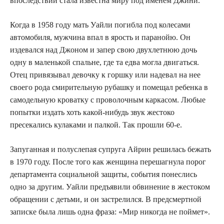
впоследствии стала известна миру под именем Джини.
Когда в 1958 году мать Уайли погибла под колесами
автомобиля, мужчина впал в ярость и паранойю. Он
издевался над Джоном и запер свою двухлетнюю дочь
одну в маленькой спальне, где та едва могла двигаться.
Отец привязывал девочку к горшку или надевал на нее
своего рода смирительную рубашку и помещал ребенка в
самодельную кроватку с проволочным каркасом. Любые
попытки издать хоть какой-нибудь звук жестоко
пресекались кулаками и палкой. Так прошли 60-е.
Запуганная и полуслепая супруга Айрин решилась бежать
в 1970 году. После того как женщина перешагнула порог
департамента социальной защиты, события понеслись
одно за другим. Уайли предъявили обвинение в жестоком
обращении с детьми, и он застрелился. В предсмертной
записке была лишь одна фраза: «Мир никогда не поймет».