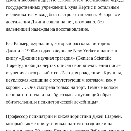
государственных учреждений, куда Кёртис и остальным
исследователям вход был настрого запрещен. Вскоре все
достижения Джини сошли на нет, возможно, без
дальнейшей надежды на восстановление.
Рас Раймер, журналист, который рассказал историю
Джини в 1990-х годах в журнале New Yorker и написал
книгу «Джини: научная трагедия» (Genie: a Scientific
Tragedy), в общих чертах описал свои впечатления после
изучения фотографий с ее 27-го дня рождения: «Крупная,
неуклюжая женщина с отсутствующим взглядом, как у
коровы … Она смотрела только на торт. Темные волосы
неопрятно торчали на лбу, создавая пугающий образ
обитательницы психиатрической лечебницы».
Профессор психиатрии и бихевиористики Джей Шарлей,
который также присутствовал на том празднике и на
ужине в честь 29-летия Джини, рассказал Раймеру, что она