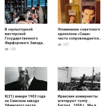
В скульптурной
Упоминание советского
мастерской
одеколона «Саша»
Государственного
часто сопровождается..
Фарфорового Завода..
167
120
8(21) января 1903 года
Иракские коммунисты
на Симском заводе
агитируют толпу .
Уфимского уезда
Багдад , 1958 г . Мы в