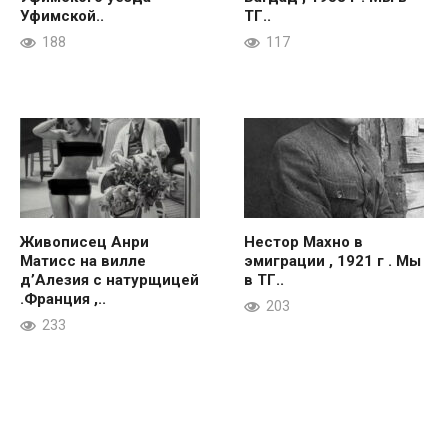
Уфимской..
ТГ..
188
117
Живописец Анри
Нестор Махно в
Матисс на вилле
эмиграции , 1921 г . Мы
д’Алезия с натурщицей
в ТГ..
.Франция ,..
203
233