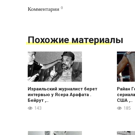
0
Комментарии
Похожие материалы
Израильский журналист берет
Райан Г
интервью у Ясера Арафата .
сериала
Бейрут ,..
США ,..
143
185