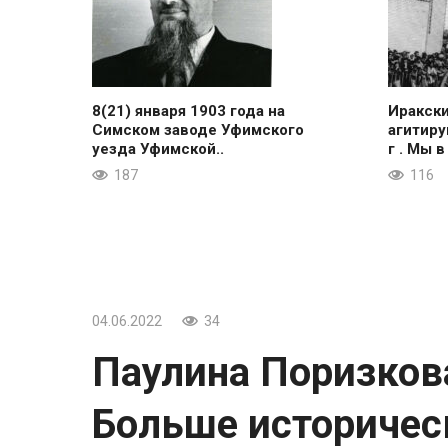
8(21) января 1903 года на
Иракск
Симском заводе Уфимского
агитиру
уезда Уфимской..
г . Мы в
187
116
04.06.2022
34
Паулина Поризкова
Больше историческ