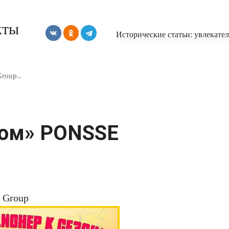
кты
Исторические статьи: увлекате
roup..
Ком» PONSSE
 Group