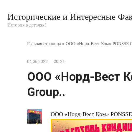
Перейти
к
Исторические и Интересные Фа
контенту
История в деталях!
Главная страница
»
ООО «Норд-Вест Ком» PONSSE G
04.06.2022
21
ООО «Норд-Вест 
Group..
ООО «Норд-Вест Ком» PONSSE