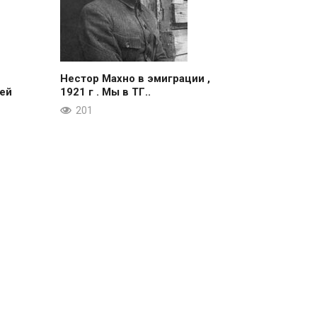
Нестор Махно в эмиграции ,
ей
1921 г . Мы в ТГ..
201