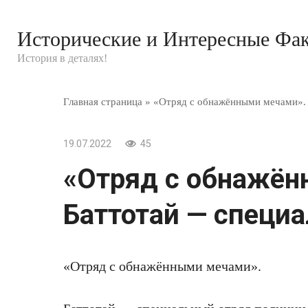
Перейти
к
Исторические и Интересные Фа
контенту
История в деталях!
Главная страница
»
«Отряд с обнажёнными мечами». 
19.07.2022
45
«Отряд с обнажён
Баттотай — специа
«Отряд с обнажёнными мечами».