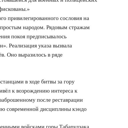
фискованы.»
го привилегированного сословия на
с простым народом. Рядовым стражам
ения покоя предписывалось
». Реализация указа вызвала
в. Оно выразилось в ряде
станцами в ходе битвы за гору
ривёл к возрождению интереса к
 заброшенному после реставрации
нию современной дисциплины кэндо
венными войсками горы Табарудзака,