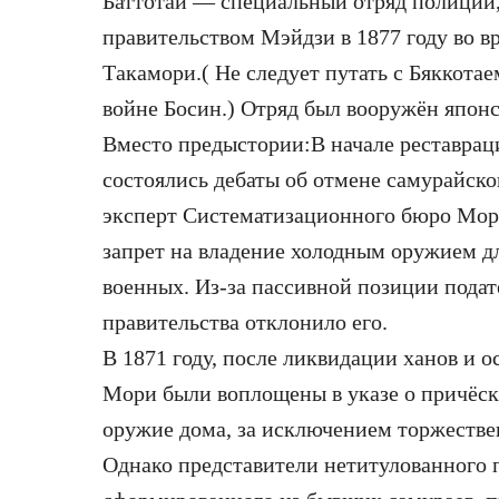
Баттотай — специальный отряд полиции
правительством Мэйдзи в 1877 году во в
Такамори.( Не следует путать с Бяккота
войне Босин.) Отряд был вооружён япон
Вместо предыстории:В начале реставрац
состоялись дебаты об отмене самурайско
эксперт Систематизационного бюро Мор
запрет на владение холодным оружием дл
военных. Из-за пассивной позиции пода
правительства отклонило его.
В 1871 году, после ликвидации ханов и 
Мори были воплощены в указе о причёска
оружие дома, за исключением торжеств
Однако представители нетитулованного 