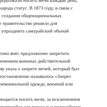
родолжали носить мечи каждый день,
рода статус. В 1873 году, в связи с
и создания общенациональных
 правительство решило для
 упразднить самурайский обычай
томо внёс предложение запретить
лючением военных действительной
ву указа о запрете мечей, который был
постановление называлось «Запрет
ремониальной одежде, военной или
ещается носить мечи, за исключением
устоявшейся для военных и полицейских