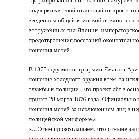
сформированного из бывших самураев, п
подчёркивая свой отличный от простого на
введением общей воинской повинности 
вооружённых сил Японии, императорское
предотвращения восстаний окончательно
ношения мечей.
В 1875 году министр армии Ямагата Ари
ношение холодного оружия всем, за иск
службы и полиции. Его проект лёг в осно
принят 28 марта 1876 года. Официально 
ношения мечей за исключением лиц в це
полицейской униформе»:
«…Этим провозглашаем, что отныне запр
лиц в церемониальной одежде, а также 