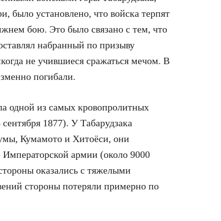
и, было установлено, что войска терпят
ижнем бою. Это было связано с тем, что
оставлял набранный по призыву
икогда не учившиеся сражаться мечом. В
изменно погибали.
ла одной из самых кровопролитных
сентября 1877). У Табарудзака
умы, Кумамото и Хитоёси, они
е Императорской армии (около 9000
 стороны оказались с тяжелыми
вений стороны потеряли примерно по