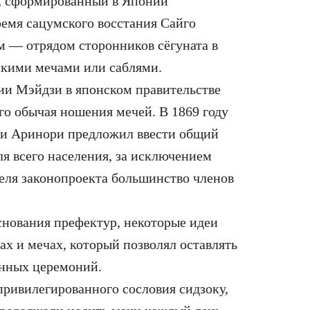
, сформированный в Японии
ремя сацумского восстания Сайго
ем — отрядом сторонников сёгуната в
скими мечами или саблями.
ии Мэйдзи в японском правительстве
го обычая ношения мечей. В 1869 году
и Аринори предложил ввести общий
я всего населения, за исключением
теля законопроекта большинство членов
основания префектур, некоторые идеи
х и мечах, который позволял оставлять
енных церемоний.
привилегированного сословия сидзоку,