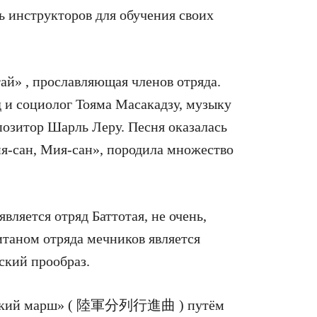
ь инструкторов для обучения своих
тай» , прославляющая членов отряда.
д и социолог Тояма Масакадзу, музыку
озитор Шарль Леру. Песня оказалась
я-сан, Мия-сан», породила множество
ляется отряд Баттотая, не очень,
таном отряда мечников является
ский прообраз.
мейский марш» ( 陸軍分列行進曲 ) путём