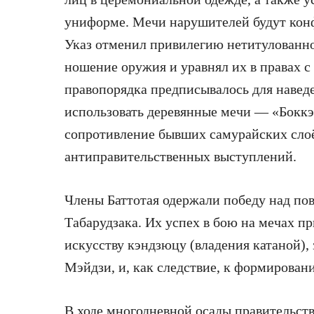
униформе. Мечи нарушителей будут кон
Указ отменил привилегию нетитулованно
ношение оружия и уравнял их в правах 
правопорядка предписывалось для навед
использовать деревянные мечи — «Боккэн
сопротивление бывших самурайских слоё
антиправительственных выступлений.
Члены Баттотая одержали победу над пов
Табарудзака. Их успех в бою на мечах п
искусству кэндзюцу (владения катаной),
Мэйдзи, и, как следствие, к формирова
В ходе многодневной осады правительст