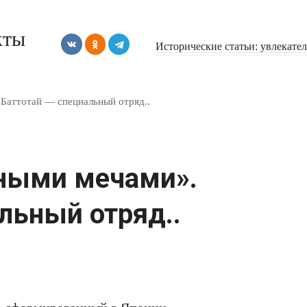
кты
Исторические статьи: увлекате
Баттотай — специальный отряд..
ными мечами».
льный отряд..