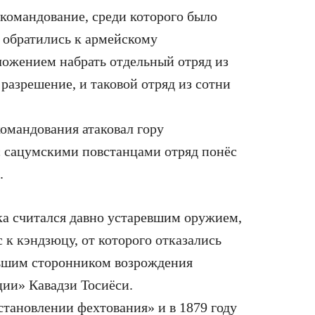
командование, среди которого было
 обратились к армейскому
ожением набрать отдельный отряд из
разрешение, и таковой отряд из сотни
командования атаковал гору
с сацумскими повстанцами отряд понёс
.
ека считался давно устаревшим оружием,
 к кэндзюцу, от которого отказались
льшим сторонником возрождения
ции» Кавадзи Тосиёси.
становлении фехтования» и в 1879 году