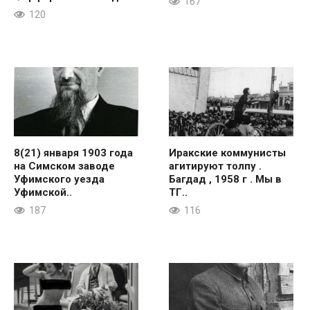
167
120
8(21) января 1903 года
Иракские коммунисты
на Симском заводе
агитируют толпу .
Уфимского уезда
Багдад , 1958 г . Мы в
Уфимской..
ТГ..
187
116