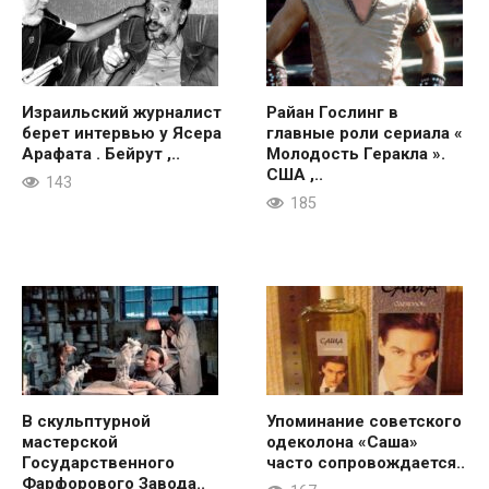
Израильский журналист
Райан Гослинг в
берет интервью у Ясера
главные роли сериала «
Арафата . Бейрут ,..
Молодость Геракла ».
США ,..
143
185
В скульптурной
Упоминание советского
мастерской
одеколона «Саша»
Государственного
часто сопровождается..
Фарфорового Завода..