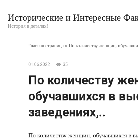
Перейти
к
Исторические и Интересные Фа
контенту
История в деталях!
Главная страница
»
По количеству женщин, обучавших
01.06.2022
35
По количеству же
обучавшихся в вы
заведениях,..
По количеству женщин, обучавшихся в в