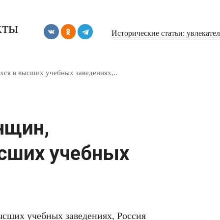
кты
Исторические статьи: увлекате
ся в высших учебных заведениях,..
нщин,
сших учебных
ысших учебных заведениях, Россия