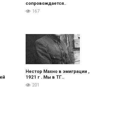
сопровождается..
167
Нестор Махно в эмиграции ,
ей
1921 г . Мы в ТГ..
201