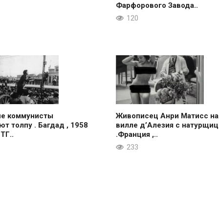
Фарфорового Завода..
120
ие коммунисты
Живописец Анри Матисс на
ют толпу . Багдад , 1958
вилле д’Алезия с натурщиц
 ТГ..
.Франция ,..
233