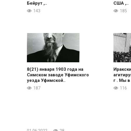
Бейрут ,..
США ,..
143
185
8(21) января 1903 года на
Иракск
Симском заводе Уфимского
агитиру
уезда Уфимской..
г . Мы в
187
116
01.06.2022
28