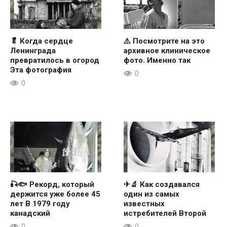
🥬 Когда сердце
⚠️ Посмотрите на это
Ленинграда
архивное клиническое
превратилось в огород
фото. Именно так
Эта фотография
0
0
🎣🐟 Рекорд, который
✈🔬 Как создавался
держится уже более 45
один из самых
лет В 1979 году
известных
канадский
истребителей Второй
0
0