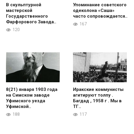
В скульптурной
Упоминание советского
мастерской
одеколона «Саша»
Государственного
часто сопровождается..
Фарфорового Завода..
167
120
8(21) января 1903 года
Иракские коммунисты
на Симском заводе
агитируют толпу .
Уфимского уезда
Багдад , 1958 г . Мы в
Уфимской..
ТГ..
188
117