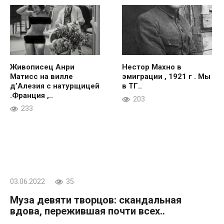
Живописец Анри
Нестор Махно в
Матисс на вилле
эмиграции , 1921 г . Мы
д’Алезия с натурщицей
в ТГ..
.Франция ,..
203
233
03.06.2022
35
Муза девяти творцов: скандальная
вдова, пережившая почти всех..