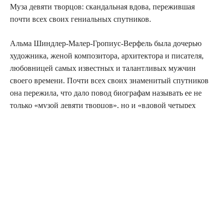
Муза девяти творцов: скандальная вдова, пережившая
почти всех своих гениальных спутников.
Альма Шиндлер-Малер-Гропиус-Верфель была дочерью
художника, женой композитора, архитектора и писателя,
любовницей самых известных и талантливых мужчин
своего времени. Почти всех своих знаменитый спутников
она пережила, что дало повод биографам называть ее не
только «музой девяти творцов», но и «вдовой четырех
искусств». На склоне лет она выпустила скандальную
книгу воспоминаний, в которой весьма нелестно
отзывалась о своих любовниках и демонстрировала
антисемитские взгляды, несмотря на то, что почти все ее
избранники были евреями.
Альма Шиндлер родилась в Вене в 1879 г. в семье
художника-пейзажиста. Когда ей было 17 лет, на нее
обратил внимание сам Густав Климт, и если бы не