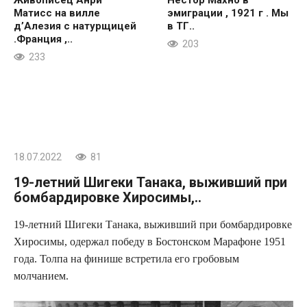
Матисс на вилле
эмиграции , 1921 г . Мы
д’Алезия с натурщицей
в ТГ..
.Франция ,..
203
233
18.07.2022
81
19-летний Шигеки Танака, выживший при
бомбардировке Хиросимы,..
19-летний Шигеки Танака, выживший при бомбардировке
Хиросимы, одержал победу в Бостонском Марафоне 1951
года. Толпа на финише встретила его гробовым
молчанием.