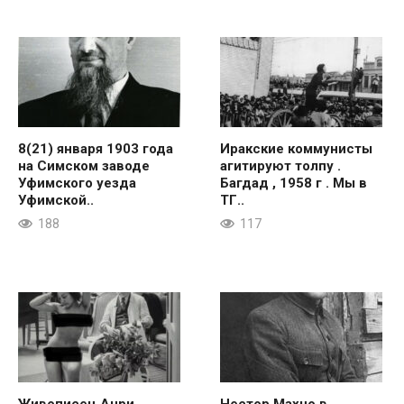
8(21) января 1903 года
Иракские коммунисты
на Симском заводе
агитируют толпу .
Уфимского уезда
Багдад , 1958 г . Мы в
Уфимской..
ТГ..
188
117
Живописец Анри
Нестор Махно в