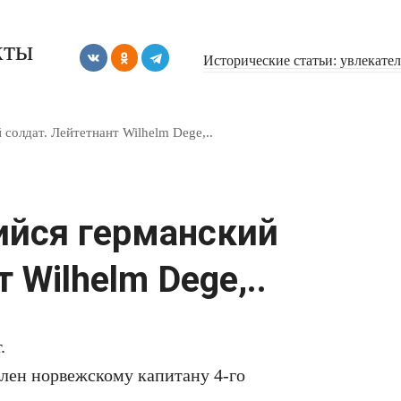
кты
Исторические статьи: увлекате
солдат. Лейтетнант Wilhelm Dege,..
йся германский
 Wilhelm Dege,..
.
плен норвежскому капитану 4-го