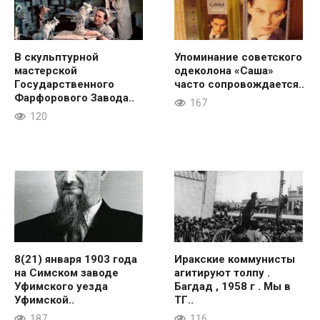
В скульптурной
Упоминание советского
мастерской
одеколона «Саша»
Государственного
часто сопровождается..
Фарфорового Завода..
167
120
8(21) января 1903 года
Иракские коммунисты
на Симском заводе
агитируют толпу .
Уфимского уезда
Багдад , 1958 г . Мы в
Уфимской..
ТГ..
187
116