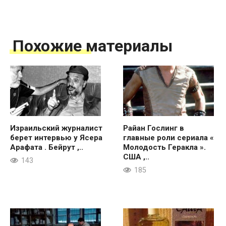
Похожие материалы
Израильский журналист
Райан Гослинг в
берет интервью у Ясера
главные роли сериала «
Арафата . Бейрут ,..
Молодость Геракла ».
США ,..
143
185