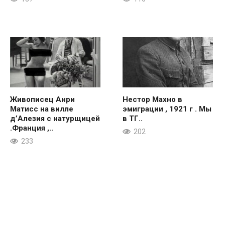
Живописец Анри
Нестор Махно в
Матисс на вилле
эмиграции , 1921 г . Мы
д’Алезия с натурщицей
в ТГ..
.Франция ,..
202
233