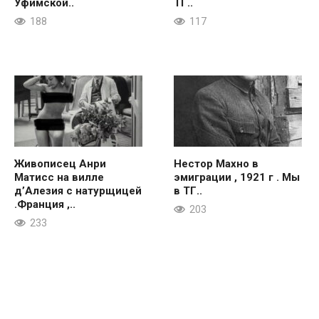
Уфимской..
ТГ..
188
117
Живописец Анри
Нестор Махно в
Матисс на вилле
эмиграции , 1921 г . Мы
д’Алезия с натурщицей
в ТГ..
.Франция ,..
203
233