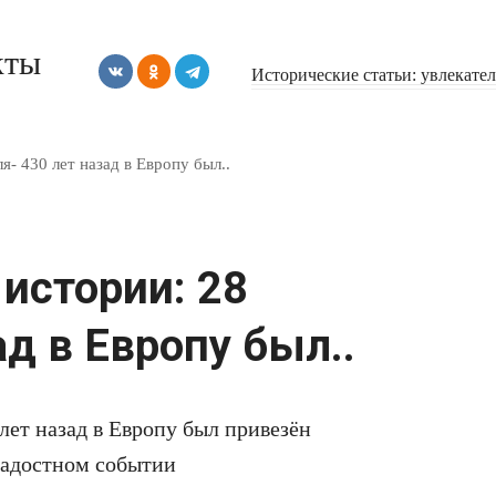
кты
Исторические статьи: увлекате
я- 430 лет назад в Европу был..
истории: 28
ад в Европу был..
лет назад в Европу был привезён
радостном событии