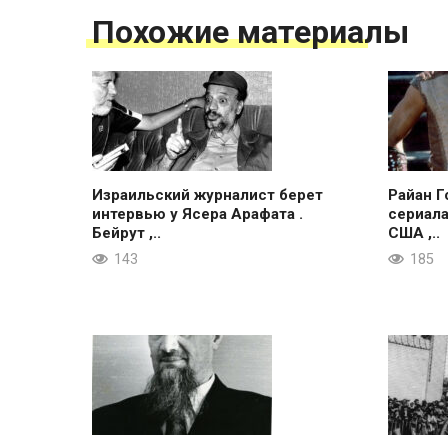
Похожие материалы
Израильский журналист берет
Райан Г
интервью у Ясера Арафата .
сериала
Бейрут ,..
США ,..
143
185