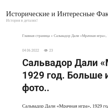
Перейти
к
Исторические и Интересные Фа
контенту
История в деталях!
Главная страница
»
Сальвадор Дали «Мрачная игра», 
04.06.2022
23
Сальвадор Дали «
1929 год. Больше 
фото..
Сальвадор Дали «Мрачная игра», 1929 го