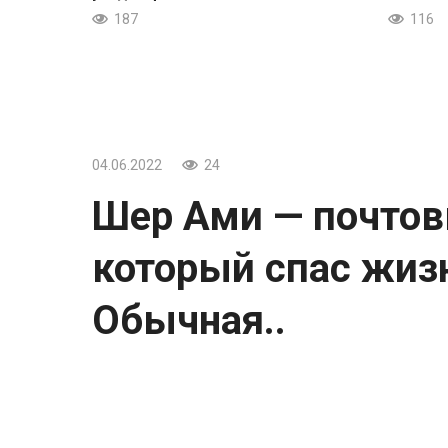
187
116
04.06.2022
24
Шер Ами — почтов
который спас жизн
Обычная..
Шер Ами — почтовый голубь, который сп