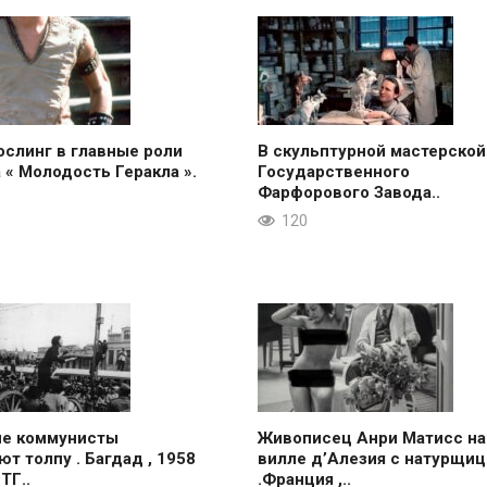
ослинг в главные роли
В скульптурной мастерской
 « Молодость Геракла ».
Государственного
Фарфорового Завода..
120
ие коммунисты
Живописец Анри Матисс на
ют толпу . Багдад , 1958
вилле д’Алезия с натурщиц
 ТГ..
.Франция ,..