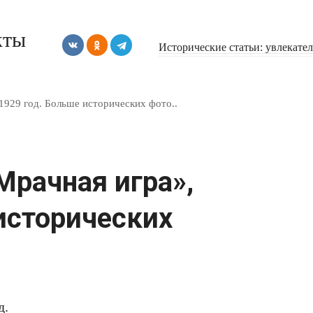
кты
Исторические статьи: увлекате
1929 год. Больше исторических фото..
Мрачная игра»,
исторических
д.