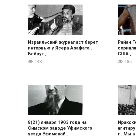
Израильский журналист берет
Райан Г
интервью у Ясера Арафата .
сериала
Бейрут ,..
США ,..
143
185
8(21) января 1903 года на
Иракск
Симском заводе Уфимского
агитиру
уезда Уфимской..
г . Мы в