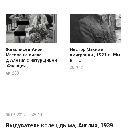
Живописец Анри
Нестор Махно в
Матисс на вилле
эмиграции , 1921 г . Мы
д’Алезия с натурщицей
в ТГ..
.Франция ,..
202
233
05.06.2022
14
Выдуватель колец дыма, Англия, 1939..