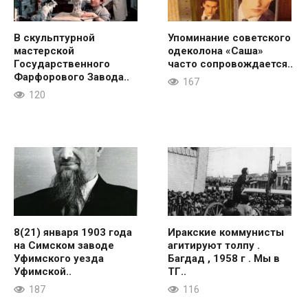
В скульптурной
Упоминание советского
мастерской
одеколона «Саша»
Государственного
часто сопровождается..
Фарфорового Завода..
167
120
8(21) января 1903 года
Иракские коммунисты
на Симском заводе
агитируют толпу .
Уфимского уезда
Багдад , 1958 г . Мы в
Уфимской..
ТГ..
187
116