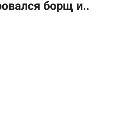
овался борщ и..
иций сформировался борщ и как он