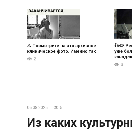
⚠️ Посмотрите на это архивное
🎣🐟 Ре
клиническое фото. Именно так
уже бол
канадс
2
3
06.08.2025
5
Из каких культур