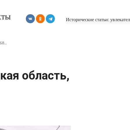
кты
Исторические статьи: увлекате
68..
кая область,