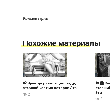
0
Комментарии
Похожие материалы
📸 Иран до революции: кадр,
🏗🏙 Ка
ставший частью истории Эта
ставши
Эти
2
3