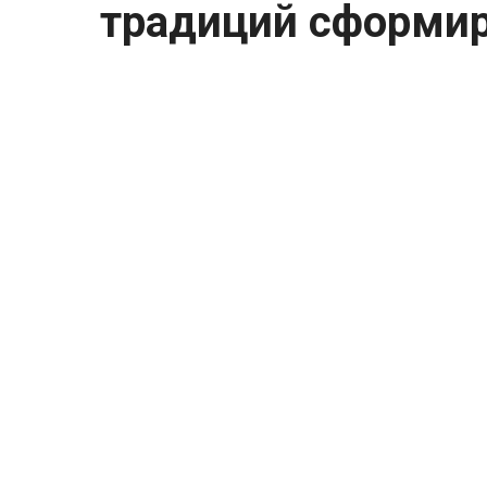
традиций сформир
Из каких культурных и кулинарных трад
попал в наш обиход
Клип @history_porn