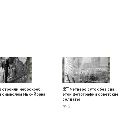
к строили небоскрёб,
😴 Четверо суток без сна…
й символом Нью-Йорка
этой фотографии советски
солдаты
2