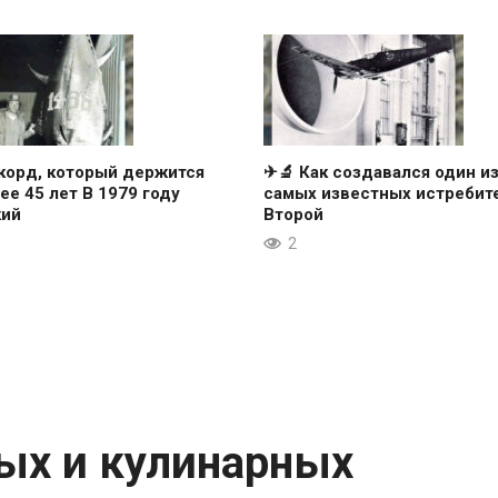
корд, который держится
✈🔬 Как создавался один и
ее 45 лет В 1979 году
самых известных истребит
кий
Второй
2
ных и кулинарных