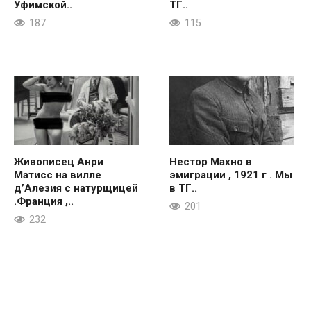
Уфимской..
ТГ..
187
115
Живописец Анри
Нестор Махно в
Матисс на вилле
эмиграции , 1921 г . Мы
д’Алезия с натурщицей
в ТГ..
.Франция ,..
201
232