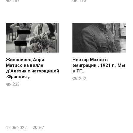
187
116
Живописец Анри
Нестор Махно в
Матисс на вилле
эмиграции , 1921 г . Мы
д’Алезия с натурщицей
в ТГ..
.Франция ,..
202
233
19.06.2022
67