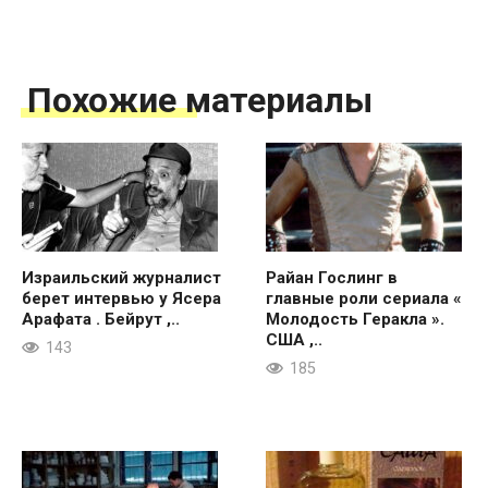
Похожие материалы
Израильский журналист
Райан Гослинг в
берет интервью у Ясера
главные роли сериала «
Арафата . Бейрут ,..
Молодость Геракла ».
США ,..
143
185