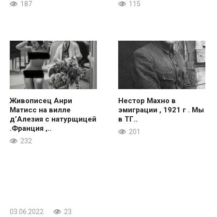
187
115
Живописец Анри
Нестор Махно в
Матисс на вилле
эмиграции , 1921 г . Мы
д’Алезия с натурщицей
в ТГ..
.Франция ,..
201
232
03.06.2022
23