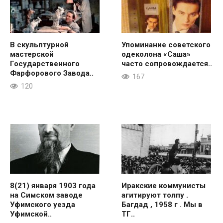
В скульптурной
Упоминание советского
мастерской
одеколона «Саша»
Государственного
часто сопровождается..
Фарфорового Завода..
167
120
8(21) января 1903 года
Иракские коммунисты
на Симском заводе
агитируют толпу .
Уфимского уезда
Багдад , 1958 г . Мы в
Уфимской..
ТГ..