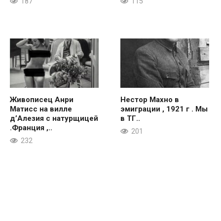
187
115
Живописец Анри
Нестор Махно в
Матисс на вилле
эмиграции , 1921 г . Мы
д’Алезия с натурщицей
в ТГ..
.Франция ,..
201
232