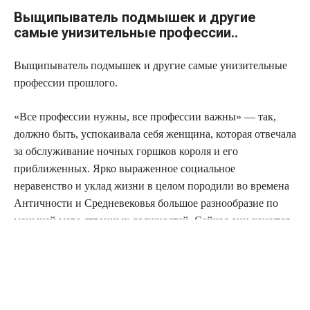
Выщипыватель подмышек и другие
самые унизительные профессии..
Выщипыватель подмышек и другие самые унизительные
профессии прошлого.
«Все профессии нужны, все профессии важны» — так,
должно быть, успокаивала себя женщина, которая отвечала
за обслуживание ночных горшков короля и его
приближенных. Ярко выраженное социальное
неравенство и уклад жизни в целом породили во времена
Античности и Средневековья большое разнообразие по
меньшей мере странных должностей. Сейчас они кажутся
дикостью, но тогда были вполне обыденными, а некоторые
— даже почетными.