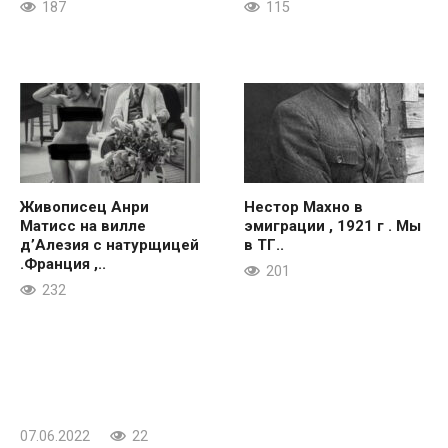
187
115
Живописец Анри
Нестор Махно в
Матисс на вилле
эмиграции , 1921 г . Мы
д’Алезия с натурщицей
в ТГ..
.Франция ,..
201
232
07.06.2022
22