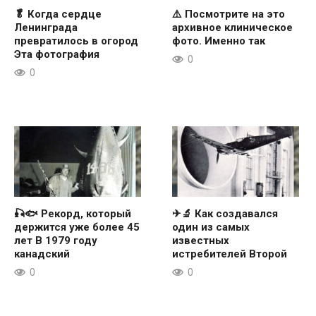
🥬 Когда сердце
⚠️ Посмотрите на это
Ленинграда
архивное клиническое
превратилось в огород
фото. Именно так
Эта фотография
0
0
🎣🐟 Рекорд, который
✈🔬 Как создавался
держится уже более 45
один из самых
лет В 1979 году
известных
канадский
истребителей Второй
0
0