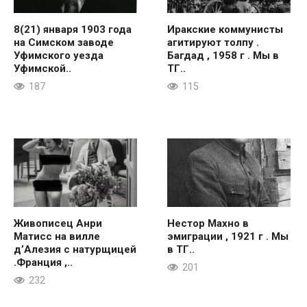
8(21) января 1903 года
Иракские коммунисты
на Симском заводе
агитируют толпу .
Уфимского уезда
Багдад , 1958 г . Мы в
Уфимской..
ТГ..
187
115
Живописец Анри
Нестор Махно в
Матисс на вилле
эмиграции , 1921 г . Мы
д’Алезия с натурщицей
в ТГ..
.Франция ,..
201
232