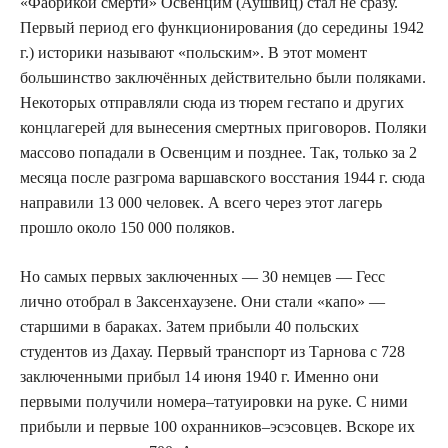
«Фабрикой смерти» Освенцим (Аушвиц) стал не сразу.
Первый период его функционирования (до середины 1942
г.) историки называют «польским». В этот момент
большинство заключённых действительно были поляками.
Некоторых отправляли сюда из тюрем гестапо и других
концлагерей для вынесения смертных приговоров. Поляки
массово попадали в Освенцим и позднее. Так, только за 2
месяца после разгрома варшавского восстания 1944 г. сюда
направили 13 000 человек. А всего через этот лагерь
прошло около 150 000 поляков.
Но самых первых заключенных — 30 немцев — Гесс
лично отобрал в Заксенхаузене. Они стали «капо» —
старшими в бараках. Затем прибыли 40 польских
студентов из Дахау. Первый транспорт из Тарнова с 728
заключенными прибыл 14 июня 1940 г. Именно они
первыми получили номера–татуировки на руке. С ними
прибыли и первые 100 охранников–эсэсовцев. Вскоре их