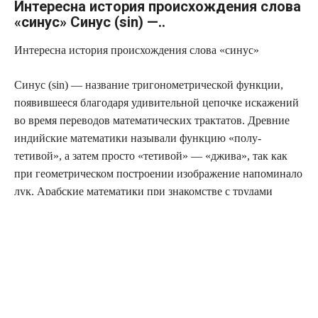
Интересна история происхождения слова
«синус» Синус (sin) —..
Интересна история происхождения слова «синус»
Синус (sin) — название тригонометрической функции,
появившееся благодаря удивительной цепочке искажений
во время переводов математических трактатов. Древние
индийские математики называли функцию «полу-
тетивой», а затем просто «тетивой» — «джива», так как
при геометрическом построении изображение напоминало
лук. Арабские математики при знакомстве с трудами
индийских коллег не стали переводить слово «джива» на
арабский, а просто записали его по-буквам. В процессе
адаптации, устного использования и пр. оно превратилось
в арабское выражение «джайб», которое можно перевести
как пазуха, складка, карман, впадина. Когда, в свою
очередь, арабские математические трактаты попали к
европейским математикам, те перевели джайб на