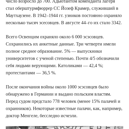
число возросло до 700. Адьютантом коменданта лагеря
стал оберштурмфюррер СС Йозеф Крамер, служивший в
Маутхаузене. В 1942–1944 гг. узников постоянно охраняло
несколько тысяч эсесовцев. В августе 44–го их стало 3342.
Всего Освенцим охраняло около 6 000 эсэсовцев.
Сохранились их анкетные данные. Три четверти имели
полное среднее образование. 5% — выпускники
университетов с ученой степенью. Почти 4/5 обозначили
себя людьми верующими. Католиками — 42,4 %;
протестантами — 36,5 %.
После окончания войны около 1000 эсэсовцев было
обнаружено в Германии и выдано польским властям.
Перед судом предстало 778 человек (менее 15% палачей и
охранников). Некоторые известные палачи, как, например,
доктор Менгеле, бесследно исчезли.