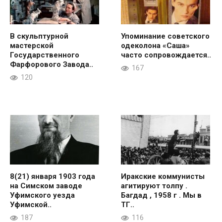
В скульптурной
Упоминание советского
мастерской
одеколона «Саша»
Государственного
часто сопровождается..
Фарфорового Завода..
167
120
8(21) января 1903 года
Иракские коммунисты
на Симском заводе
агитируют толпу .
Уфимского уезда
Багдад , 1958 г . Мы в
Уфимской..
ТГ..
187
116