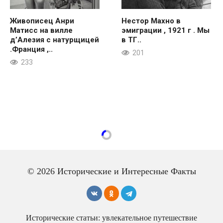
Живописец Анри
Нестор Махно в
Матисс на вилле
эмиграции , 1921 г . Мы
д’Алезия с натурщицей
в ТГ..
.Франция ,..
201
233
03.06.2022
27
Мэрил Стрип, 1979 год. Больше
исторических фото..
Мэрил Стрип, 1979 год.