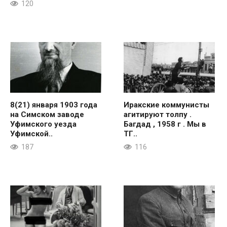
120
8(21) января 1903 года
Иракские коммунисты
на Симском заводе
агитируют толпу .
Уфимского уезда
Багдад , 1958 г . Мы в
Уфимской..
ТГ..
187
116