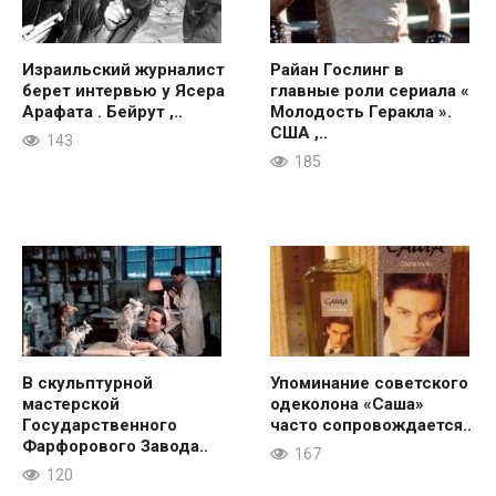
Израильский журналист
Райан Гослинг в
берет интервью у Ясера
главные роли сериала «
Арафата . Бейрут ,..
Молодость Геракла ».
США ,..
143
185
В скульптурной
Упоминание советского
мастерской
одеколона «Саша»
Государственного
часто сопровождается..
Фарфорового Завода..
167
120