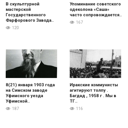
В скульптурной
Упоминание советского
мастерской
одеколона «Саша»
Государственного
часто сопровождается..
Фарфорового Завода..
167
120
8(21) января 1903 года
Иракские коммунисты
на Симском заводе
агитируют толпу .
Уфимского уезда
Багдад , 1958 г . Мы в
Уфимской..
ТГ..
187
116