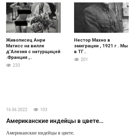
Живописец Анри
Нестор Махно в
Матисс на вилле
эмиграции , 1921 г . Мы
д’Алезия с натурщицей
в ТГ..
.Франция ,..
201
233
16.06.2022
103
Американские индейцы в цвете…
Американские индейцы в цвете.