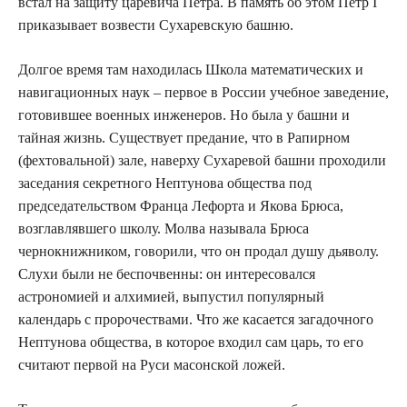
встал на защиту царевича Петра. В память об этом Петр I
приказывает возвести Сухаревскую башню.
Долгое время там находилась Школа математических и
навигационных наук – первое в России учебное заведение,
готовившее военных инженеров. Но была у башни и
тайная жизнь. Существует предание, что в Рапирном
(фехтовальной) зале, наверху Сухаревой башни проходили
заседания секретного Нептунова общества под
председательством Франца Лефорта и Якова Брюса,
возглавлявшего школу. Молва называла Брюса
чернокнижником, говорили, что он продал душу дьяволу.
Слухи были не беспочвенны: он интересовался
астрономией и алхимией, выпустил популярный
календарь с пророчествами. Что же касается загадочного
Нептунова общества, в которое входил сам царь, то его
считают первой на Руси масонской ложей.