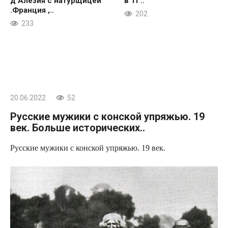
д’Алезия с натурщицей
в ТГ..
.Франция ,..
202
233
20.06.2022
52
Русские мужики с конской упряжью. 19
век. Больше исторических..
Русские мужики с конской упряжью. 19 век.