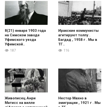
8(21) января 1903 года
Иракские коммунисты
на Симском заводе
агитируют толпу .
Уфимского уезда
Багдад , 1958 г . Мы в
Уфимской..
ТГ..
187
116
Живописец Анри
Нестор Махно в
Матисс на вилле
эмиграции , 1921 г . Мы