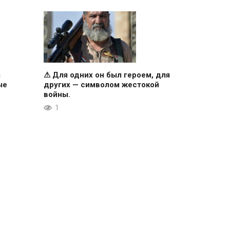
а
⚠ Для одних он был героем, для
ые
других — символом жестокой
войны.
1