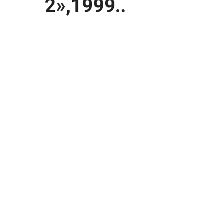
2»,1999..
На съёмках фильма «Брат — 2»,1999 г