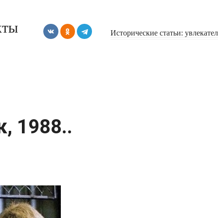
кты
Исторические статьи: увлекате
, 1988..