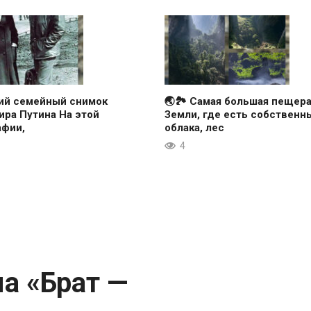
кий семейный снимок
🌏🏞 Самая большая пещер
ра Путина На этой
Земли, где есть собственн
афии,
облака, лес
4
а «Брат —