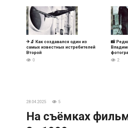
✈🔬 Как создавался один из
📸 Ред
самых известных истребителей
Владими
Второй
фотогр
0
2
28.04.2025
5
На съёмках фильм