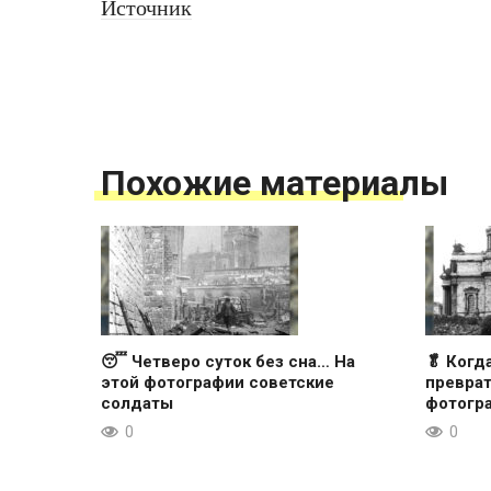
Источник
Похожие материалы
😴 Четверо суток без сна… На
🥬 Когд
этой фотографии советские
преврат
солдаты
фотогр
0
0