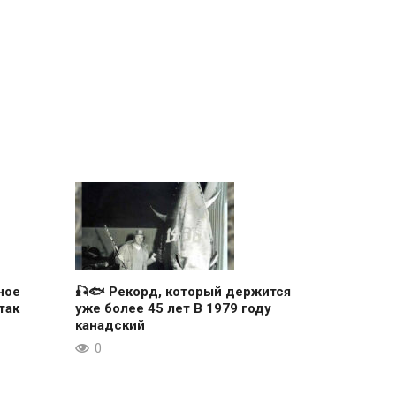
ное
🎣🐟 Рекорд, который держится
так
уже более 45 лет В 1979 году
канадский
0