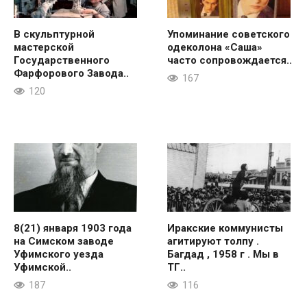
В скульптурной
Упоминание советского
мастерской
одеколона «Саша»
Государственного
часто сопровождается..
Фарфорового Завода..
167
120
8(21) января 1903 года
Иракские коммунисты
на Симском заводе
агитируют толпу .
Уфимского уезда
Багдад , 1958 г . Мы в
Уфимской..
ТГ..
187
116