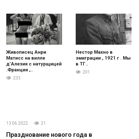
Живописец Анри
Нестор Махно в
Матисс на вилле
эмиграции , 1921 г . Мы
д’Алезия с натурщицей
в ТГ..
.Франция ,..
201
233
13.06.2022
21
Празднование нового года в